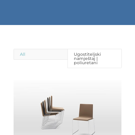
All
Ugostiteljski
namještaj |
poliuretani