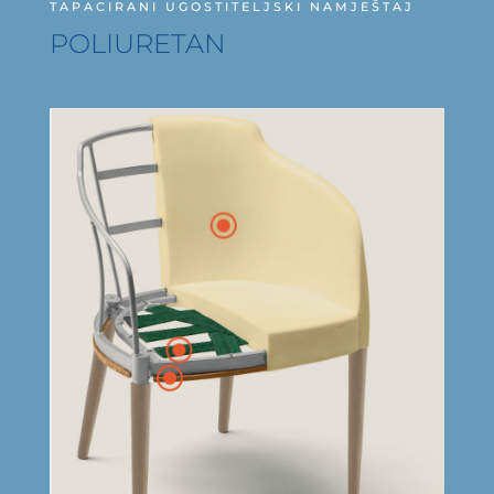
TAPACIRANI UGOSTITELJSKI NAMJEŠTAJ
POLIURETAN
\
\
\