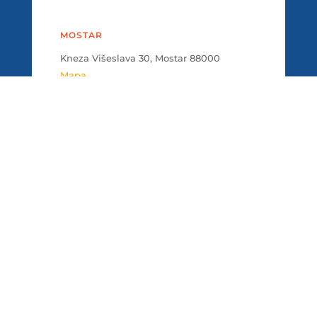
MOSTAR
Kneza Višeslava 30, Mostar 88000
Mapa
KONTAKT
T. +38736397378
F. +38751491279
info@fef.ba
POŠALJI PORUKU