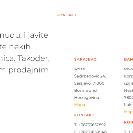
KONTAKT
udu, i javite
te nekih
ica. Također,
SARAJEVO
BAN
šim prodajnim
Azize
Prvo
Šaćirbegović 24.
Kor
Sarajevo, 71000
(Zgr
Bosnia and
Nes
Herzegovina
780
Mapa
Luk
Map
KONTAKT
KON
T. +38733657892
F. +38733650948
T. +