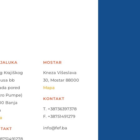
JALUKA
MOSTAR
g Krajiškog
Kneza Višeslava
pusa bb
30, Mostar 88000
ada pored
Mapa
tro Pumpe)
KONTAKT
00 Banja
T. +38736397378
a
F. +38751491279
a
info@fef.ba
TAKT
38751491278