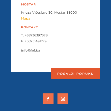
MOSTAR
Kneza Višeslava 30, Mostar 88000
Mapa
KONTAKT
T. +38736397378
F. +38751491279
info@fef.ba
POŠALJI PORUKU