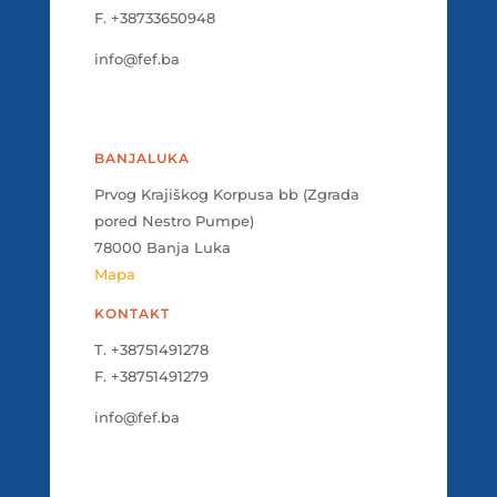
F. +38733650948
info@fef.ba
BANJALUKA
Prvog Krajiškog Korpusa bb (Zgrada
pored Nestro Pumpe)
78000 Banja Luka
Mapa
KONTAKT
T. +38751491278
F. +38751491279
info@fef.ba