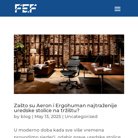
Zašto su Aeron i Ergohuman najtraženije
uredske stolice na tržištu?
by
blog
|
May 13, 2025
|
Uncategorized
U moderno doba kada sve više vremena
provodimo sjedeći, odabir prave uredske stolice