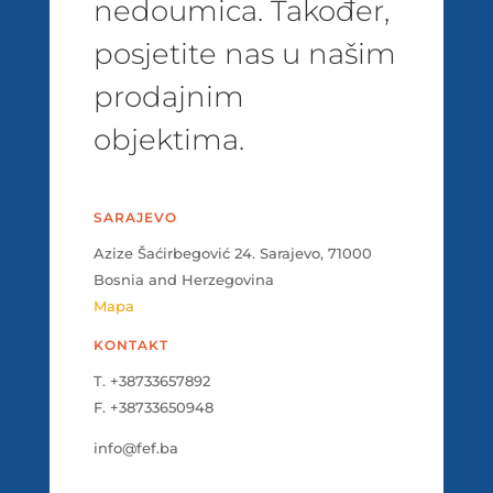
nedoumica. Također,
posjetite nas u našim
prodajnim
objektima.
SARAJEVO
Azize Šaćirbegović 24. Sarajevo, 71000
Bosnia and Herzegovina
Mapa
KONTAKT
T. +38733657892
F. +38733650948
info@fef.ba