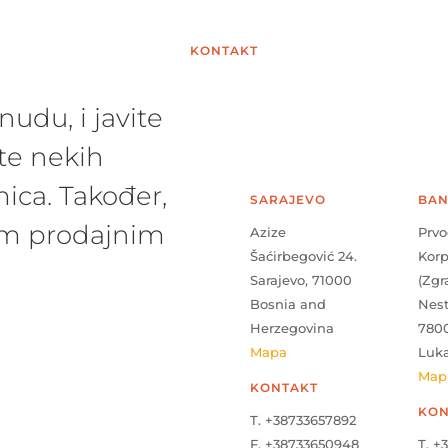
KONTAKT
udu, i javite
te nekih
ica. Također,
SARAJEVO
BAN
šim prodajnim
Azize
Prvo
Šaćirbegović 24.
Kor
Sarajevo, 71000
(Zgr
Bosnia and
Nes
Herzegovina
780
Mapa
Luk
Map
KONTAKT
KON
T. +38733657892
F. +38733650948
T. +