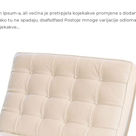
m Ipsum-a, ali većina je pretrpjela kojekakve promjene s dod
ako tu ne spadaju. dsafsdfasd Postoje mnoge varijacije odlom
jekakve...