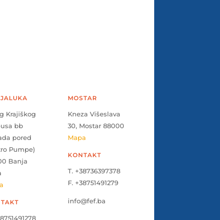
JALUKA
MOSTAR
g Krajiškog
Kneza Višeslava
pusa bb
30, Mostar 88000
ada pored
Mapa
tro Pumpe)
KONTAKT
00 Banja
T. +38736397378
a
F. +38751491279
a
info@fef.ba
TAKT
38751491278