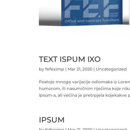
TEXT ISPUM IXO
by
fefeximp
|
Mar 21, 2020
|
Uncategorized
Postoje mnoge varijacije odlomaka iz Lore
humorom, ili nasumičnim riječima koje nik
Ipsum-a, ali većina je pretrpjela kojekakve 
IPSUM
by
fefeximp
|
Mar 21, 2020
|
Uncategorized