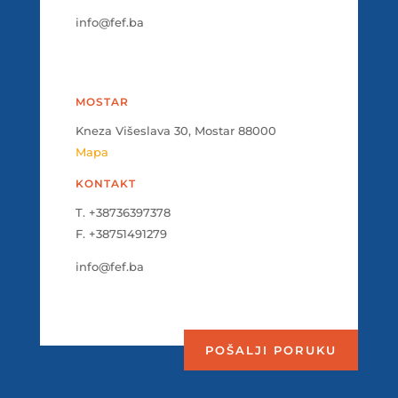
info@fef.ba
MOSTAR
Kneza Višeslava 30, Mostar 88000
Mapa
KONTAKT
T. +38736397378
F. +38751491279
info@fef.ba
POŠALJI PORUKU