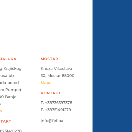
JALUKA
MOSTAR
g Krajiškog
Kneza Višeslava
pusa bb
30, Mostar 88000
ada pored
Mapa
tro Pumpe)
KONTAKT
00 Banja
T. +38736397378
a
F. +38751491279
a
info@fef.ba
TAKT
38751491278