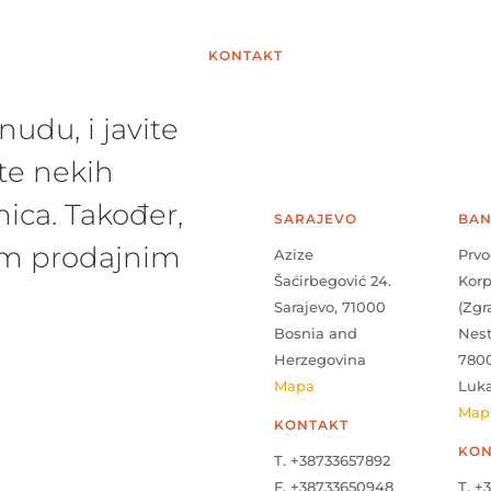
KONTAKT
udu, i javite
te nekih
ica. Također,
SARAJEVO
BAN
šim prodajnim
Azize
Prvo
Šaćirbegović 24.
Kor
Sarajevo, 71000
(Zgr
Bosnia and
Nes
Herzegovina
780
Mapa
Luk
Map
KONTAKT
KON
T. +38733657892
F. +38733650948
T. +