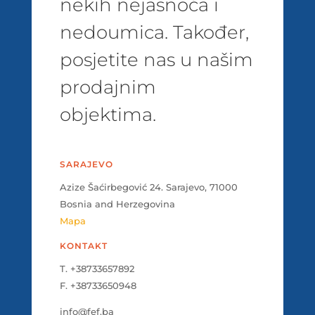
nekih nejasnoća i
nedoumica. Također,
posjetite nas u našim
prodajnim
objektima.
SARAJEVO
Azize Šaćirbegović 24. Sarajevo, 71000
Bosnia and Herzegovina
Mapa
KONTAKT
T. +38733657892
F. +38733650948
info@fef.ba