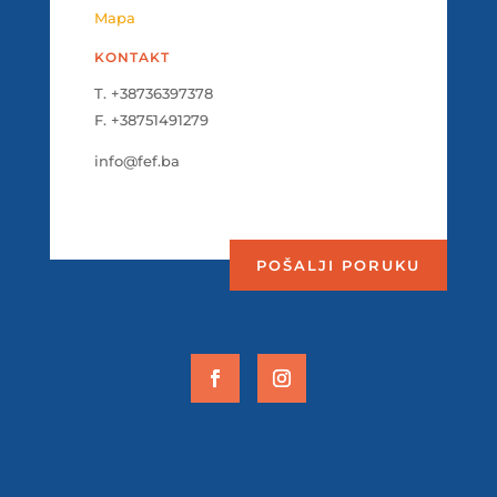
Mapa
KONTAKT
T. +38736397378
F. +38751491279
info@fef.ba
POŠALJI PORUKU