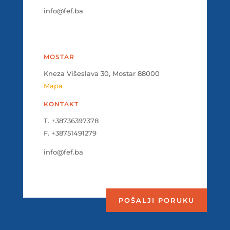
info@fef.ba
MOSTAR
Kneza Višeslava 30, Mostar 88000
Mapa
KONTAKT
T. +38736397378
F. +38751491279
info@fef.ba
POŠALJI PORUKU