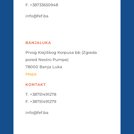
F. +38733650948
info@fef.ba
BANJALUKA
Prvog Krajiškog Korpusa bb (Zgrada
pored Nestro Pumpe)
78000 Banja Luka
Mapa
KONTAKT
T. +38751491278
F. +38751491279
info@fef.ba