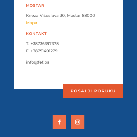
MOSTAR
Kneza Višeslava 30, Mostar 88000
Mapa
KONTAKT
T. +38736397378
F. +38751491279
info@fef.ba
POŠALJI PORUKU