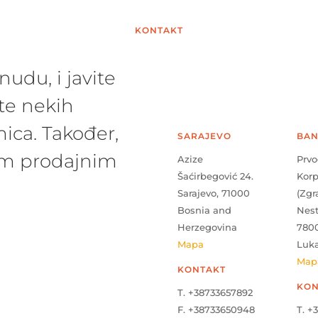
KONTAKT
udu, i javite
te nekih
ica. Također,
SARAJEVO
BAN
šim prodajnim
Azize
Prvo
Šaćirbegović 24.
Kor
Sarajevo, 71000
(Zgr
Bosnia and
Nes
Herzegovina
780
Mapa
Luk
Map
KONTAKT
KON
T. +38733657892
F. +38733650948
T. +