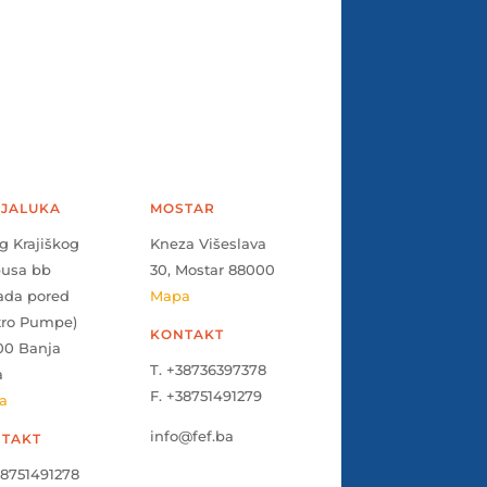
JALUKA
MOSTAR
g Krajiškog
Kneza Višeslava
pusa bb
30, Mostar 88000
ada pored
Mapa
tro Pumpe)
KONTAKT
00 Banja
T. +38736397378
a
F. +38751491279
a
info@fef.ba
TAKT
38751491278