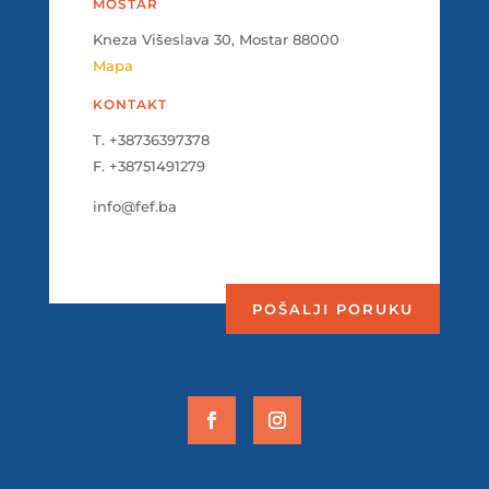
MOSTAR
Kneza Višeslava 30, Mostar 88000
Mapa
KONTAKT
T. +38736397378
F. +38751491279
info@fef.ba
POŠALJI PORUKU