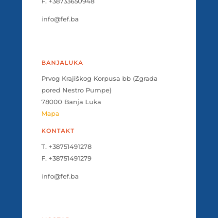
F. +38733650948
info@fef.ba
BANJALUKA
Prvog Krajiškog Korpusa bb (Zgrada
pored Nestro Pumpe)
78000 Banja Luka
Mapa
KONTAKT
T. +38751491278
F. +38751491279
info@fef.ba