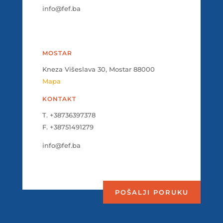
info@fef.ba
MOSTAR
Kneza Višeslava 30, Mostar 88000
Mapa
KONTAKT
T. +38736397378
F. +38751491279
info@fef.ba
POŠALJI PORUKU