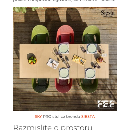
SKY
PRO stolice brenda
SIESTA
Razmislite o prostoru