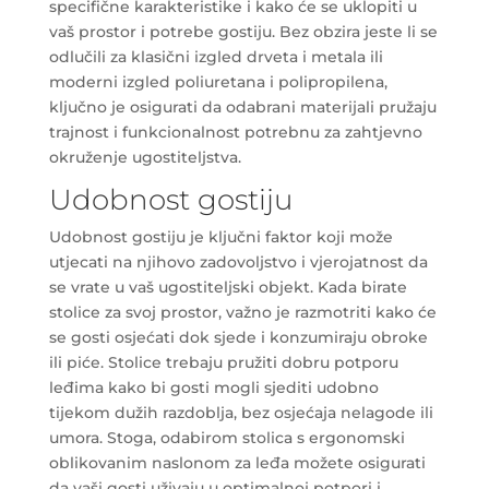
specifične karakteristike i kako će se uklopiti u
vaš prostor i potrebe gostiju. Bez obzira jeste li se
odlučili za klasični izgled drveta i metala ili
moderni izgled poliuretana i polipropilena,
ključno je osigurati da odabrani materijali pružaju
trajnost i funkcionalnost potrebnu za zahtjevno
okruženje ugostiteljstva.
Udobnost gostiju
Udobnost gostiju je ključni faktor koji može
utjecati na njihovo zadovoljstvo i vjerojatnost da
se vrate u vaš ugostiteljski objekt. Kada birate
stolice za svoj prostor, važno je razmotriti kako će
se gosti osjećati dok sjede i konzumiraju obroke
ili piće. Stolice trebaju pružiti dobru potporu
leđima kako bi gosti mogli sjediti udobno
tijekom dužih razdoblja, bez osjećaja nelagode ili
umora. Stoga, odabirom stolica s ergonomski
oblikovanim naslonom za leđa možete osigurati
da vaši gosti uživaju u optimalnoj potpori i