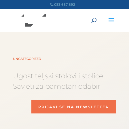
033 657 892
UNCATEGORIZED
Ugostiteljski stolovi i stolice:
Savjeti za pametan odabir
PRIJAVI SE NA NEWSLETTER