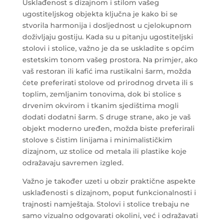
Usklađenost s dizajnom i stilom vašeg
ugostiteljskog objekta ključna je kako bi se
stvorila harmonija i dosljednost u cjelokupnom
doživljaju gostiju. Kada su u pitanju ugostiteljski
stolovi i stolice, važno je da se uskladite s općim
estetskim tonom vašeg prostora. Na primjer, ako
vaš restoran ili kafić ima rustikalni šarm, možda
ćete preferirati stolove od prirodnog drveta ili s
toplim, zemljanim tonovima, dok bi stolice s
drvenim okvirom i tkanim sjedištima mogli
dodati dodatni šarm. S druge strane, ako je vaš
objekt moderno uređen, možda biste preferirali
stolove s čistim linijama i minimalističkim
dizajnom, uz stolice od metala ili plastike koje
odražavaju savremen izgled.
Važno je također uzeti u obzir praktične aspekte
usklađenosti s dizajnom, poput funkcionalnosti i
trajnosti namještaja. Stolovi i stolice trebaju ne
samo vizualno odgovarati okolini, već i odražavati