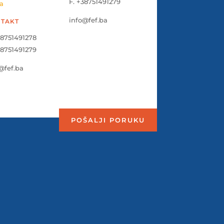
F. +38751491279
a
info@fef.ba
TAKT
38751491278
38751491279
@fef.ba
POŠALJI PORUKU