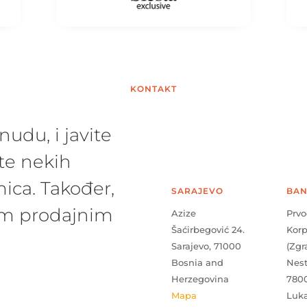
KONTAKT
udu, i javite
te nekih
ica. Također,
SARAJEVO
BAN
šim prodajnim
Azize
Prvo
Šaćirbegović 24.
Kor
Sarajevo, 71000
(Zgr
Bosnia and
Nes
Herzegovina
780
Mapa
Luk