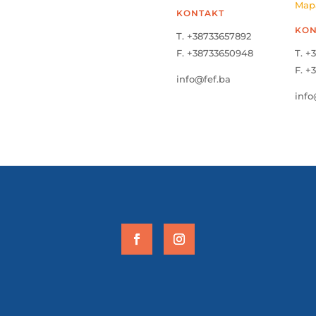
Map
KONTAKT
KON
T. +38733657892
F. +38733650948
T. +
F. +
info@fef.ba
info