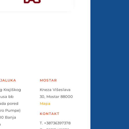
JALUKA
MOSTAR
g Krajiškog
Kneza Višeslava
pusa bb
30, Mostar 88000
ada pored
Mapa
tro Pumpe)
KONTAKT
00 Banja
T. +38736397378
a