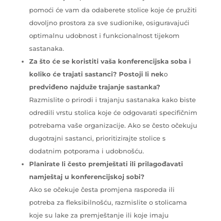
pomoći će vam da odaberete stolice koje će pružiti
dovoljno prostora za sve sudionike, osiguravajući
optimalnu udobnost i funkcionalnost tijekom
sastanaka.
Za što će se koristiti vaša konferencijska soba i
koliko će trajati sastanci? Postoji li nek
o
predviđeno najduže trajanje sastanka?
Razmislite o prirodi i trajanju sastanaka kako biste
odredili vrstu stolica koje će odgovarati specifičnim
potrebama vaše organizacije. Ako se često očekuju
dugotrajni sastanci, prioritizirajte stolice s
dodatnim potporama i udobnošću.
Planirate li često premještati ili prilagođavati
namještaj u konferencijskoj sobi?
Ako se očekuje česta promjena rasporeda ili
potreba za fleksibilnošću, razmislite o stolicama
koje su lake za premještanje ili koje imaju