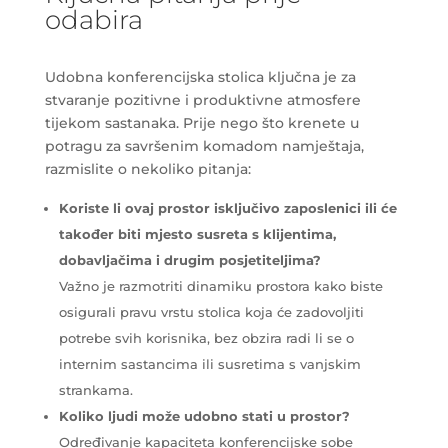
odabira
Udobna konferencijska stolica ključna je za
stvaranje pozitivne i produktivne atmosfere
tijekom sastanaka. Prije nego što krenete u
potragu za savršenim komadom namještaja,
razmislite o nekoliko pitanja:
Koriste li ovaj prostor isključivo zaposlenici ili će
također biti mjesto susreta s klijentima,
dobavljačima i drugim posjetiteljima?
Važno je razmotriti dinamiku prostora kako biste
osigurali pravu vrstu stolica koja će zadovoljiti
potrebe svih korisnika, bez obzira radi li se o
internim sastancima ili susretima s vanjskim
strankama.
Koliko ljudi može udobno stati u prostor?
Određivanje kapaciteta konferencijske sobe