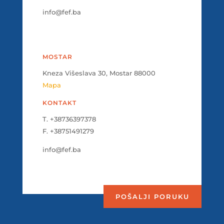
info@fef.ba
MOSTAR
Kneza Višeslava 30, Mostar 88000
Mapa
KONTAKT
T. +38736397378
F. +38751491279
info@fef.ba
POŠALJI PORUKU