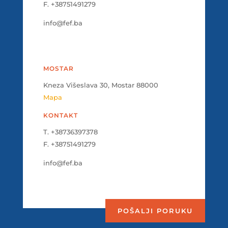
F. +38751491279
info@fef.ba
MOSTAR
Kneza Višeslava 30, Mostar 88000
Mapa
KONTAKT
T. +38736397378
F. +38751491279
info@fef.ba
POŠALJI PORUKU