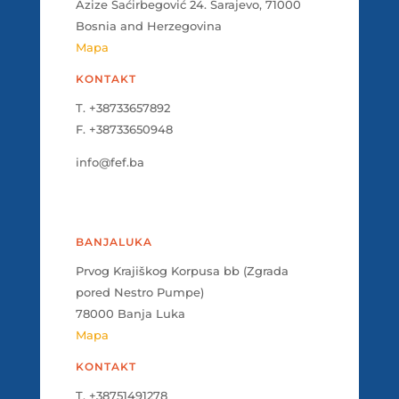
Azize Šaćirbegović 24. Sarajevo, 71000
Bosnia and Herzegovina
Mapa
KONTAKT
T. +38733657892
F. +38733650948
info@fef.ba
BANJALUKA
Prvog Krajiškog Korpusa bb (Zgrada
pored Nestro Pumpe)
78000 Banja Luka
Mapa
KONTAKT
T. +38751491278