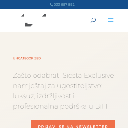
033 657 892
UNCATEGORIZED
Zašto odabrati Siesta Exclusive
namještaj za ugostiteljstvo:
luksuz, izdržljivost i
profesionalna podrška u BiH
PRIJAVI SE NA NEWSLETTER