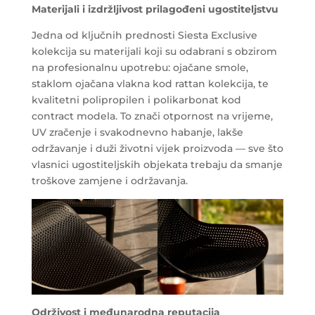
Materijali i izdržljivost prilagođeni ugostiteljstvu
Jedna od ključnih prednosti Siesta Exclusive
kolekcija su materijali koji su odabrani s obzirom
na profesionalnu upotrebu: ojačane smole,
staklom ojačana vlakna kod rattan kolekcija, te
kvalitetni polipropilen i polikarbonat kod
contract modela. To znači otpornost na vrijeme,
UV zračenje i svakodnevno habanje, lakše
održavanje i duži životni vijek proizvoda — sve što
vlasnici ugostiteljskih objekata trebaju da smanje
troškove zamjene i održavanja.
Održivost i međunarodna reputacija