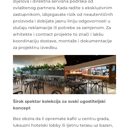
dijelova i direktna servisna podrška od
ovlaštenog partnera. Kada radite s ekskluzivnim
zastupnikom, izbjegavate rizik od neautentičnih
proizvoda i dobijate jasnu liniju odgovornosti u
slučaju reklamacije ili potrebe za zamjenom. Za
arhitekte i contract projekte to znači i lakšu
koordinaciju dostave, montaže i dokumentacije
za projektnu izvedbu.
Širok spektar kolekcija za svaki ugostiteljski
koncept
Bez obzira da li opremate kafić u centru grada,
luksuzni hotelski lobby ili ljetnu terasu uz bazen,