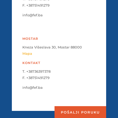
F. +38751491279
info@fef.ba
MOSTAR
Kneza Višeslava 30, Mostar 88000
Mapa
KONTAKT
T. +38736397378
F. +38751491279
info@fef.ba
POŠALJI PORUKU