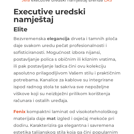
Jera
executive uredski namještaj brenda
LAS
Executive uredski
namještaj
Elite
Bezvremenska
elegancija
drveta i tamnih ploča
daje svakom uredu pečat profesionalnosti i
sofisticiranosti. Mogućnost izbora nijansi,
postavljanje polica s običnim ili kliznim vratima,
ili pak postavljanje ladica čini ovu kolekciju
apsolutno prilagodljivom Vašem stilu i praktičnim
potrebama. Kanalice za kablove su integrirane
ispod radnog stola te sakriva sve nepoželjne
viškove koji su neizbježni prilikom korištenja
računara i ostalih uređaja.
Fenix
kompaktni laminat od visokotehnološkog
materijala daje
mat
izgled i osjećaj mekoće pri
dodiru. Karakterizira ga elegantna i savremena
estetika talijanskog stila koja ga čini popularnim