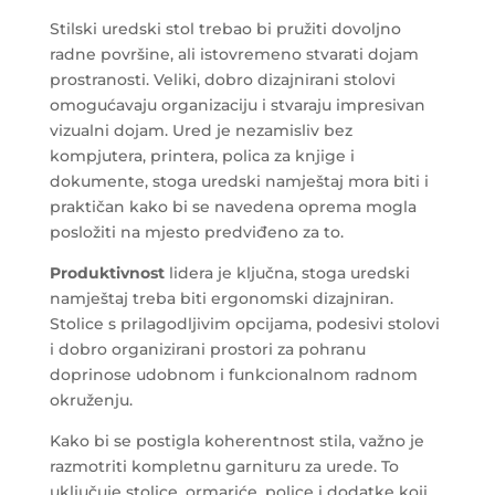
Stilski uredski stol trebao bi pružiti dovoljno
radne površine, ali istovremeno stvarati dojam
prostranosti. Veliki, dobro dizajnirani stolovi
omogućavaju organizaciju i stvaraju impresivan
vizualni dojam. Ured je nezamisliv bez
kompjutera, printera, polica za knjige i
dokumente, stoga uredski namještaj mora biti i
praktičan kako bi se navedena oprema mogla
posložiti na mjesto predviđeno za to.
Produktivnost
lidera je ključna, stoga uredski
namještaj treba biti ergonomski dizajniran.
Stolice s prilagodljivim opcijama, podesivi stolovi
i dobro organizirani prostori za pohranu
doprinose udobnom i funkcionalnom radnom
okruženju.
Kako bi se postigla koherentnost stila, važno je
razmotriti kompletnu garnituru za urede. To
uključuje stolice, ormariće, police i dodatke koji