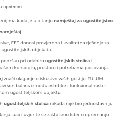
nu upotrebu
enijima kada je u pitanju
namještaj za ugostiteljstvo
.
 namještaj
sive, FEF donosi provjerena i kvalitetna rješenja za
 ugostiteljskih objekata.
u podršku pri odabiru
ugostiteljskih stolica
i
vašem konceptu, prostoru i potrebama poslovanja.
aj
znači ulaganje u iskustvo vaših gostiju. TULUM
 savršen balans između estetike i funkcionalnosti –
nom ugostiteljskom objektu.
ih
ugostiteljskih stolica
nikada nije bio jednostavniji.
Banja Luci i uvjerite se zašto smo lider u opremanju