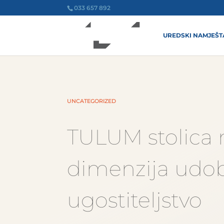
033 657 892
UREDSKI NAMJEŠT
UNCATEGORIZED
TULUM stolica 
dimenzija udob
ugostiteljstvo