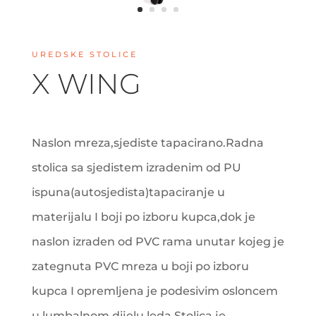
UREDSKE STOLICE
X WING
Naslon mreza,sjediste tapacirano.Radna
stolica sa sjedistem izradenim od PU
ispuna(autosjedista)tapaciranje u
materijalu I boji po izboru kupca,dok je
naslon izraden od PVC rama unutar kojeg je
zategnuta PVC mreza u boji po izboru
kupca I opremljena je podesivim osloncem
u lumbalnom dijelu leda.Stolica je