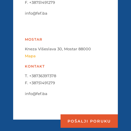
F. +38751491279
info@fef.ba
MOSTAR
Kneza Višeslava 30, Mostar 88000
Mapa
KONTAKT
T. +38736397378
F. +38751491279
info@fef.ba
POŠALJI PORUKU