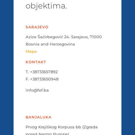
objektima.
SARAJEVO
Azize Šaćirbegović 24. Sarajevo, 71000
Bosnia and Herzegovina
Mapa
KONTAKT
T. +38733657892
F. +38733650948
info@fef.ba
BANJALUKA
Prvog Krajiškog Korpusa bb (Zgrada
pored Nestro Pumpe)