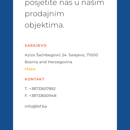
posjetite nas u našim
prodajnim
objektima.
SARAJEVO
Azize Šaćirbegović 24. Sarajevo, 71000
Bosnia and Herzegovina
Mapa
KONTAKT
T. +38733657892
F. +38733650948
info@fef.ba