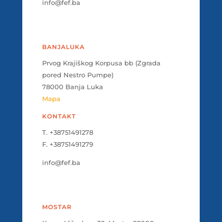
info@fef.ba
BANJALUKA
Prvog Krajiškog Korpusa bb (Zgrada
pored Nestro Pumpe)
78000 Banja Luka
Mapa
KONTAKT
T. +38751491278
F. +38751491279
info@fef.ba
MOSTAR