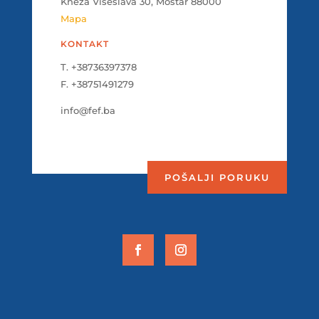
Kneza Višeslava 30, Mostar 88000
Mapa
KONTAKT
T. +38736397378
F. +38751491279
info@fef.ba
POŠALJI PORUKU