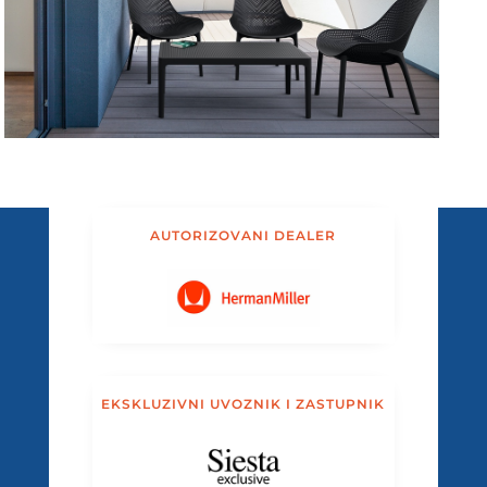
AUTORIZOVANI DEALER
EKSKLUZIVNI UVOZNIK I ZASTUPNIK