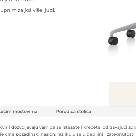
upnim za još više ljudi.
visećim mostovima
Porodica stolica
ir i dozvoljavaju vam da se istežete i krećete, održavajući zd
e čine pozadinski naslon, razlikuju se u debljini i zategnutost