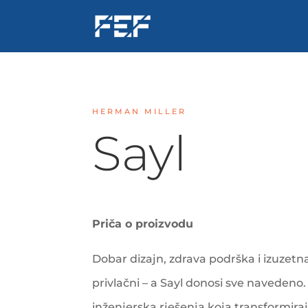
HERMAN MILLER
Sayl
Priča o proizvodu
Dobar dizajn, zdrava podrška i izuzetna
privlačni – a Sayl donosi sve navedeno
inženjerska rješenja koja transformir