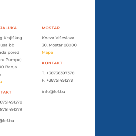
JALUKA
MOSTAR
g Krajiškog
Kneza Višeslava
pusa bb
30, Mostar 88000
ada pored
Mapa
tro Pumpe)
KONTAKT
00 Banja
T. +38736397378
a
F. +38751491279
a
info@fef.ba
TAKT
38751491278
38751491279
@fef.ba