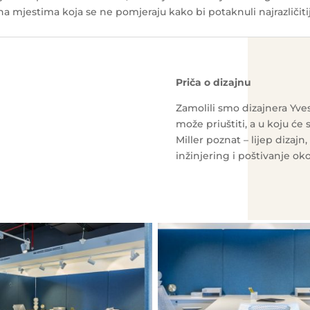
a mjestima koja se ne pomjeraju kako bi potaknuli najrazličiti
Priča o dizajnu
Zamolili smo dizajnera Yves
može priuštiti, a u koju ć
Miller poznat – lijep dizaj
inžinjering i poštivanje oko