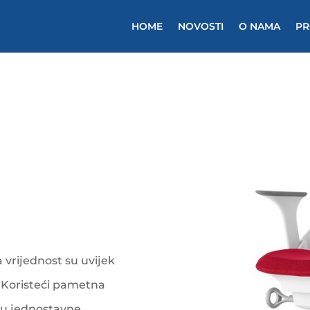
HOME
NOVOSTI
O NAMA
PR
 vrijednost su uvijek
. Koristeći pametna
aju jednostavne