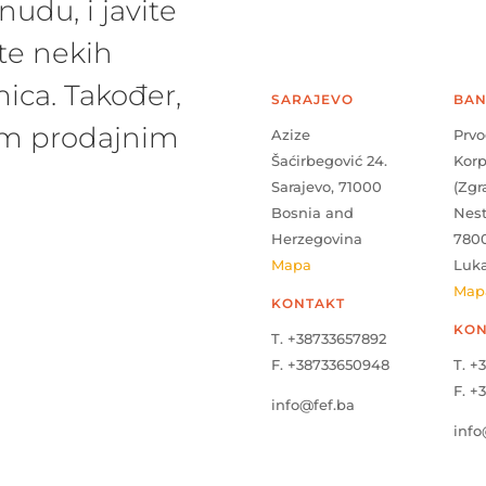
udu, i javite
te nekih
ica. Također,
SARAJEVO
BAN
šim prodajnim
Azize
Prvo
Šaćirbegović 24.
Kor
Sarajevo, 71000
(Zgr
Bosnia and
Nes
Herzegovina
780
Mapa
Luk
Map
KONTAKT
KON
T. +38733657892
F. +38733650948
T. +
F. +
info@fef.ba
info