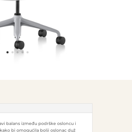
ravi balans između podrške osloncu i
i kako bi omogućila bolji oslonac duž