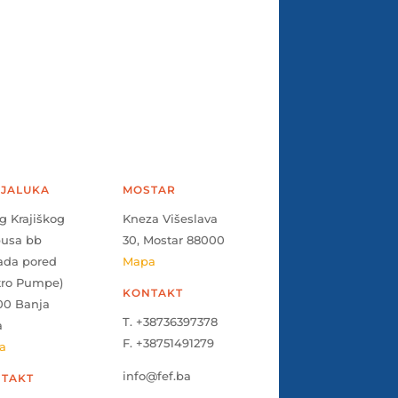
JALUKA
MOSTAR
g Krajiškog
Kneza Višeslava
pusa bb
30, Mostar 88000
ada pored
Mapa
tro Pumpe)
KONTAKT
00 Banja
T. +38736397378
a
F. +38751491279
a
info@fef.ba
TAKT