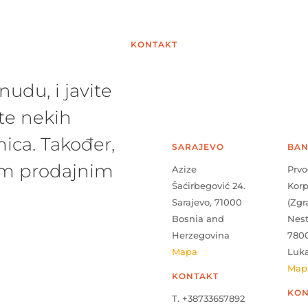
KONTAKT
udu, i javite
te nekih
ica. Također,
SARAJEVO
BAN
šim prodajnim
Azize
Prvo
Šaćirbegović 24.
Kor
Sarajevo, 71000
(Zgr
Bosnia and
Nes
Herzegovina
780
Mapa
Luk
Map
KONTAKT
KON
T. +38733657892