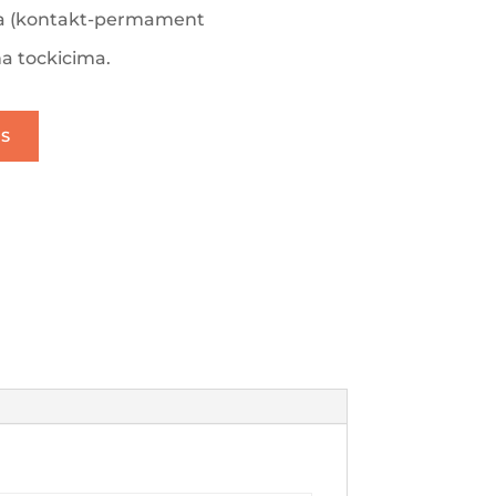
 (kontakt-permament
 tockicima.
S