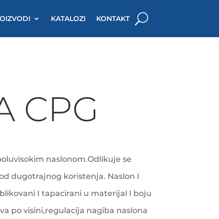
OIZVODI
KATALOZI
KONTAKT
A CPG
 poluvisokim naslonom.Odlikuje se
d dugotrajnog koristenja. Naslon I
likovani I tapacirani u materijal I boju
va po visini,regulacija nagiba naslona