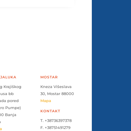
JALUKA
MOSTAR
g Krajiškog
Kneza Višeslava
pusa bb
30, Mostar 88000
ada pored
Mapa
tro Pumpe)
KONTAKT
00 Banja
T. +38736397378
a
F. +38751491279
a