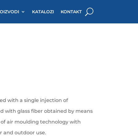
OIZVODI
KATALOZI
KONTAKT
d with a single injection of
d with glass fiber obtained by means
n of air moulding technology with
or and outdoor use.