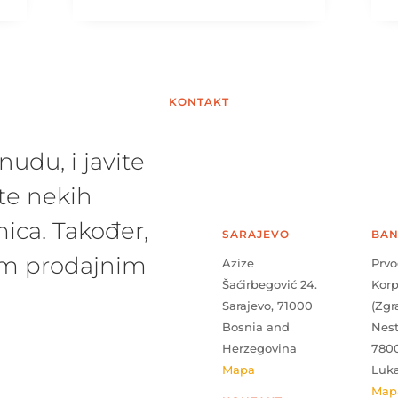
KONTAKT
udu, i javite
te nekih
ica. Također,
SARAJEVO
BAN
šim prodajnim
Azize
Prvo
Šaćirbegović 24.
Kor
Sarajevo, 71000
(Zgr
Bosnia and
Nes
Herzegovina
780
Mapa
Luk
Map