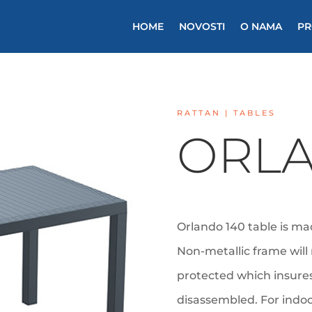
HOME
NOVOSTI
O NAMA
PR
RATTAN |
TABLES
ORLA
Orlando 140 table is ma
Non-metallic frame will n
protected which insures 
disassembled. For indo