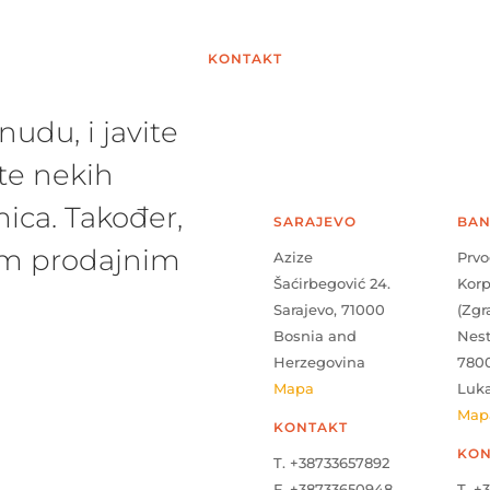
KONTAKT
udu, i javite
te nekih
ica. Također,
SARAJEVO
BAN
šim prodajnim
Azize
Prvo
Šaćirbegović 24.
Kor
Sarajevo, 71000
(Zgr
Bosnia and
Nes
Herzegovina
780
Mapa
Luk
Map
KONTAKT
KON
T. +38733657892
F. +38733650948
T. +