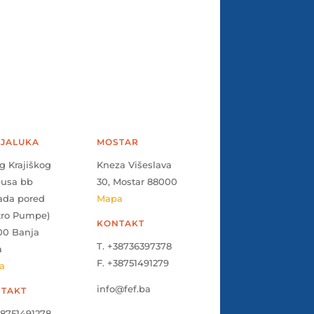
JALUKA
MOSTAR
g Krajiškog
Kneza Višeslava
pusa bb
30, Mostar 88000
ada pored
Mapa
tro Pumpe)
KONTAKT
00 Banja
T. +38736397378
a
F. +38751491279
a
info@fef.ba
TAKT
38751491278