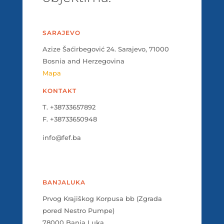
SARAJEVO
Azize Šaćirbegović 24. Sarajevo, 71000
Bosnia and Herzegovina
Mapa
KONTAKT
T. +38733657892
F. +38733650948
info@fef.ba
BANJALUKA
Prvog Krajiškog Korpusa bb (Zgrada
pored Nestro Pumpe)
78000 Banja Luka