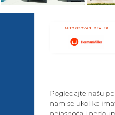
AUTORIZOVANI DEALER
Pogledajte našu pon
nam se ukoliko ima
nejasnoća i nedoum