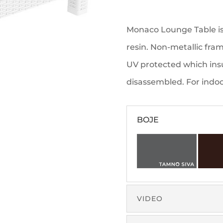
Monaco Lounge Table is
resin. Non-metallic frame
UV protected which insur
disassembled. For indo
BOJE
VIDEO