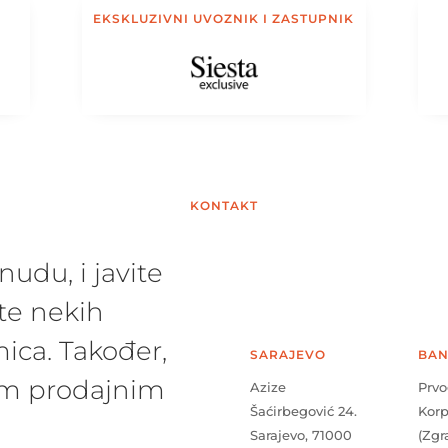
EKSKLUZIVNI UVOZNIK I ZASTUPNIK
KONTAKT
udu, i javite
te nekih
ica. Također,
SARAJEVO
BAN
šim prodajnim
Azize
Prvo
Šaćirbegović 24.
Kor
Sarajevo, 71000
(Zgr