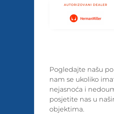
AUTORIZOVANI DEALER
Pogledajte našu pon
nam se ukoliko ima
nejasnoća i nedoum
posjetite nas u na
objektima.