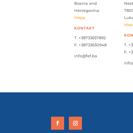
Bosnia and
Nes
Herzegovina
780
Mapa
Luk
Map
KONTAKT
KON
T. +38733657892
F. +38733650948
T. +
F. +
info@fef.ba
info