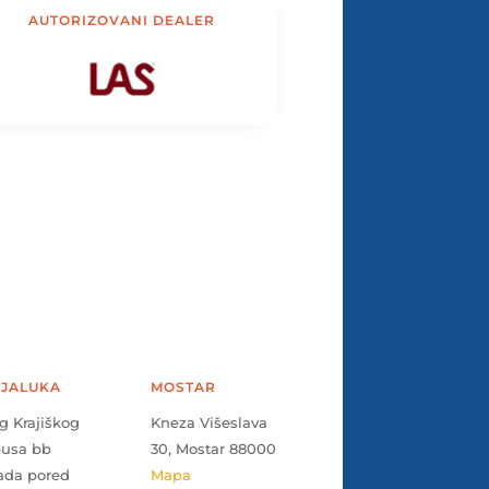
AUTORIZOVANI DEALER
JALUKA
MOSTAR
g Krajiškog
Kneza Višeslava
pusa bb
30, Mostar 88000
ada pored
Mapa