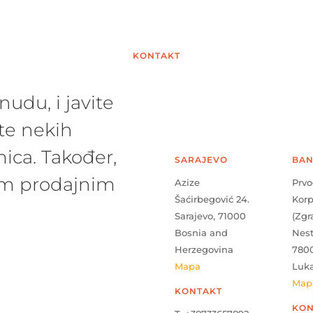
KONTAKT
udu, i javite
te nekih
ica. Također,
SARAJEVO
BAN
šim prodajnim
Azize
Prvo
Šaćirbegović 24.
Kor
Sarajevo, 71000
(Zgr
Bosnia and
Nes
Herzegovina
780
Mapa
Luk
Map
KONTAKT
KON