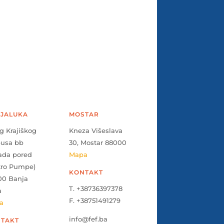
JALUKA
MOSTAR
g Krajiškog
Kneza Višeslava
pusa bb
30, Mostar 88000
ada pored
Mapa
tro Pumpe)
KONTAKT
00 Banja
T. +38736397378
a
F. +38751491279
a
info@fef.ba
TAKT