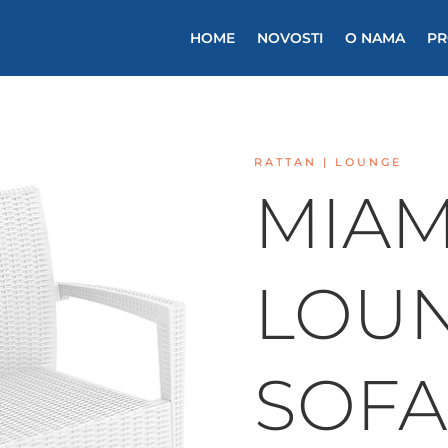
HOME
NOVOSTI
O NAMA
PR
RATTAN |
LOUNGE
MIAM
LOU
SOFA