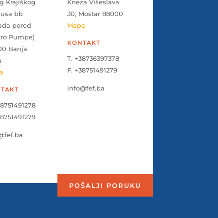
g Krajiškog
Kneza Višeslava
pusa bb
30, Mostar 88000
ada pored
Mapa
tro Pumpe)
KONTAKT
00 Banja
T. +38736397378
a
F. +38751491279
a
info@fef.ba
TAKT
38751491278
38751491279
@fef.ba
POŠALJI PORUKU