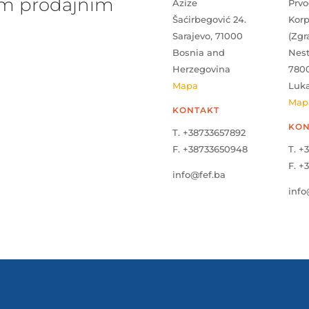
šim prodajnim
Azize
Prvo
Šaćirbegović 24.
Kor
Sarajevo, 71000
(Zgr
Bosnia and
Nes
Herzegovina
780
Mapa
Luk
Map
KONTAKT
KON
T. +38733657892
F. +38733650948
T. +
F. +
info@fef.ba
info