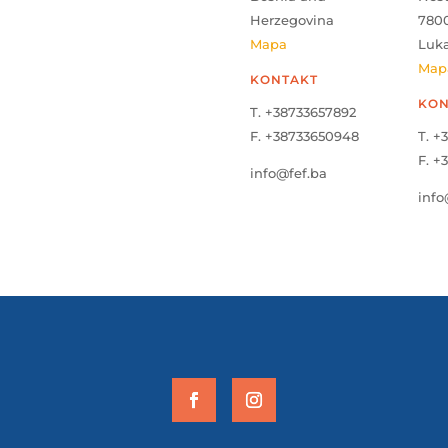
Herzegovina
780
Mapa
Luk
Map
KONTAKT
KON
T. +38733657892
F. +38733650948
T. +
F. +
info@fef.ba
info