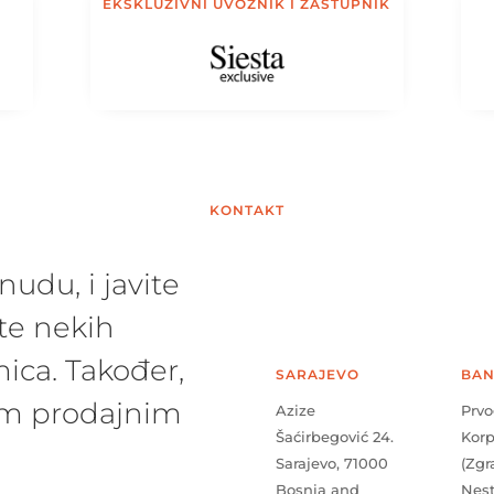
EKSKLUZIVNI UVOZNIK I ZASTUPNIK
KONTAKT
udu, i javite
te nekih
ica. Također,
SARAJEVO
BAN
šim prodajnim
Azize
Prvo
Šaćirbegović 24.
Kor
Sarajevo, 71000
(Zgr
Bosnia and
Nes