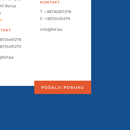
KONTAKT
00 Banja
T. +38736397378
a
F. +38751491279
a
info@fef.ba
TAKT
38751491278
38751491279
@fef.ba
POŠALJI PORUKU