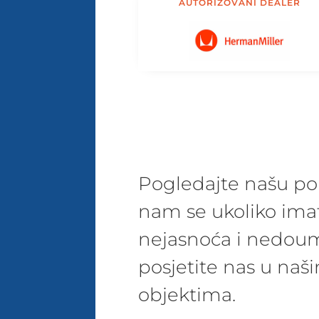
AUTORIZOVANI DEALER
Pogledajte našu pon
nam se ukoliko ima
nejasnoća i nedoum
posjetite nas u na
objektima.