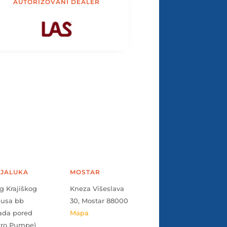
AUTORIZOVANI DEALER
JALUKA
MOSTAR
g Krajiškog
Kneza Višeslava
pusa bb
30, Mostar 88000
ada pored
Mapa
tro Pumpe)