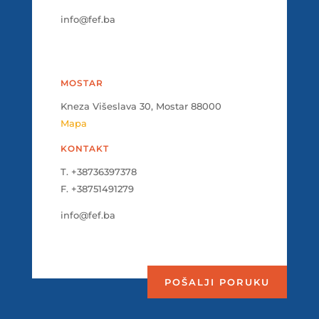
info@fef.ba
MOSTAR
Kneza Višeslava 30, Mostar 88000
Mapa
KONTAKT
T. +38736397378
F. +38751491279
info@fef.ba
POŠALJI PORUKU