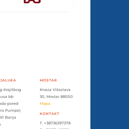
JALUKA
MOSTAR
g Krajiškog
Kneza Višeslava
pusa bb
30, Mostar 88000
ada pored
Mapa
tro Pumpe)
KONTAKT
00 Banja
T. +38736397378
a