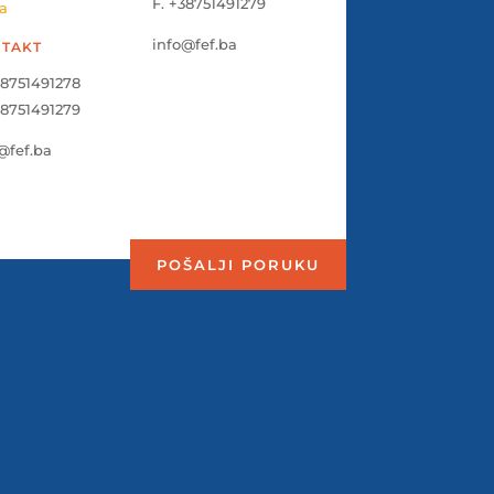
F. +38751491279
a
info@fef.ba
TAKT
38751491278
38751491279
@fef.ba
POŠALJI PORUKU