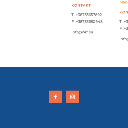
Map
KONTAKT
KON
T. +38733657892
F. +38733650948
T. +
F. +
info@fef.ba
info