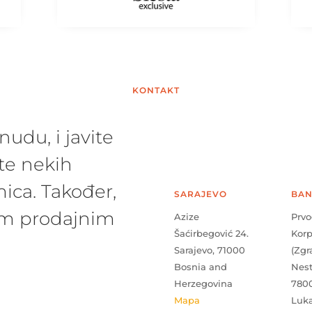
KONTAKT
udu, i javite
te nekih
ica. Također,
SARAJEVO
BAN
šim prodajnim
Azize
Prvo
Šaćirbegović 24.
Kor
Sarajevo, 71000
(Zgr
Bosnia and
Nes
Herzegovina
780
Mapa
Luk