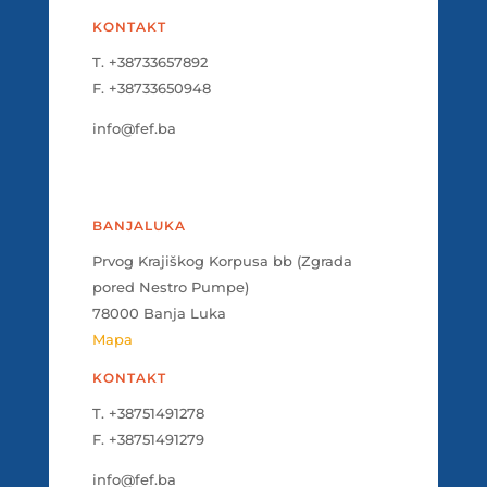
KONTAKT
T. +38733657892
F. +38733650948
info@fef.ba
BANJALUKA
Prvog Krajiškog Korpusa bb (Zgrada
pored Nestro Pumpe)
78000 Banja Luka
Mapa
KONTAKT
T. +38751491278
F. +38751491279
info@fef.ba