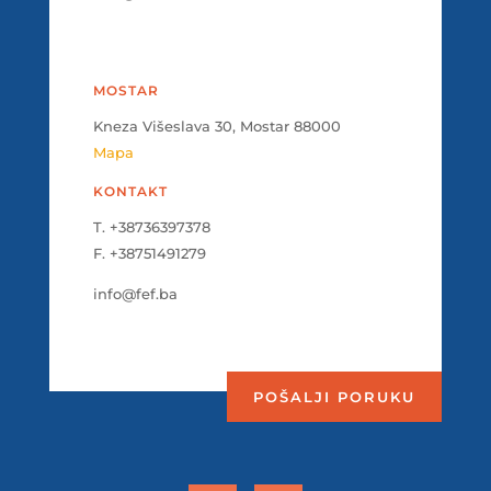
MOSTAR
Kneza Višeslava 30, Mostar 88000
Mapa
KONTAKT
T. +38736397378
F. +38751491279
info@fef.ba
POŠALJI PORUKU