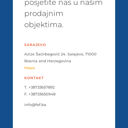
posjetite nas u našim
prodajnim
objektima.
SARAJEVO
Azize Šaćirbegović 24. Sarajevo, 71000
Bosnia and Herzegovina
Mapa
KONTAKT
T. +38733657892
F. +38733650948
info@fef.ba