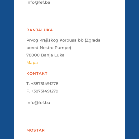
info@fef.ba
BANJALUKA
Prvog Krajiškog Korpusa bb (Zgrada
pored Nestro Pumpe)
78000 Banja Luka
Mapa
KONTAKT
T. +38751491278
F. +38751491279
info@fef.ba
MOSTAR