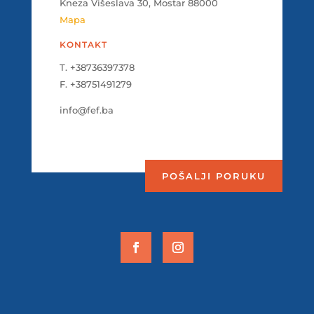
Kneza Višeslava 30, Mostar 88000
Mapa
KONTAKT
T. +38736397378
F. +38751491279
info@fef.ba
POŠALJI PORUKU