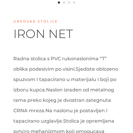
UREDSKE STOLICE
IRON NET
Radna stolica s PVC rukonaslonima “T”
oblika podesivim po visini.Sjediste oblozeno
spuzvom I tapacirano u materijalu I boji po
izboru kupca.Naslon izraden od metalnog
rama preko kojeg je dvostran zategnuta
CRNA mreza.Na naslonu je postavljen I
tapacirano uzglavlje.Stolica je opremljena
syncro mehanizmom koji omogucava