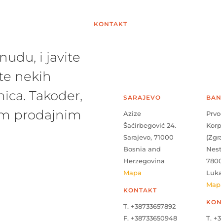
KONTAKT
udu, i javite
te nekih
ica. Također,
SARAJEVO
BAN
šim prodajnim
Azize
Prvo
Šaćirbegović 24.
Kor
Sarajevo, 71000
(Zgr
Bosnia and
Nes
Herzegovina
780
Mapa
Luk
Map
KONTAKT
KON
T. +38733657892
F. +38733650948
T. +