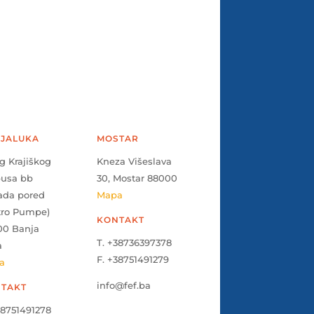
JALUKA
MOSTAR
g Krajiškog
Kneza Višeslava
pusa bb
30, Mostar 88000
ada pored
Mapa
tro Pumpe)
KONTAKT
00 Banja
T. +38736397378
a
F. +38751491279
a
info@fef.ba
TAKT
38751491278