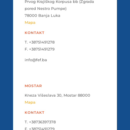
Prvog Krajiškog Korpusa bb (Zgrada
pored Nestro Pumpe)
78000 Banja Luka
Mapa
KONTAKT
T. +38751491278
F. +38751491279
info@fef.ba
MOSTAR
Kneza Višeslava 30, Mostar 88000
Mapa
KONTAKT
T. +38736397378
F. +38751491279