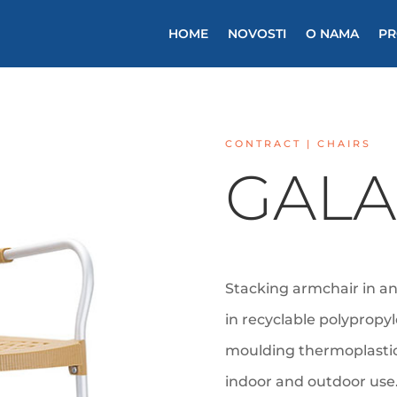
HOME
NOVOSTI
O NAMA
PR
CONTRACT | CHAIRS
GALA
Stacking armchair in a
in recyclable polypropyl
moulding thermoplastic
indoor and outdoor use