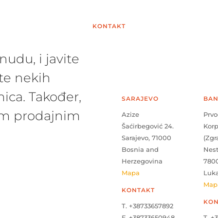
KONTAKT
udu, i javite
te nekih
ica. Također,
SARAJEVO
BAN
šim prodajnim
Azize
Prvo
Šaćirbegović 24.
Kor
Sarajevo, 71000
(Zgr
Bosnia and
Nes
Herzegovina
780
Mapa
Luk
Map
KONTAKT
KON
T. +38733657892
F. +38733650948
T. +