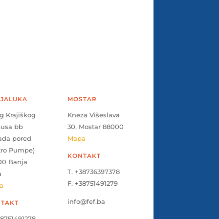
JALUKA
MOSTAR
g Krajiškog
Kneza Višeslava
pusa bb
30, Mostar 88000
ada pored
Mapa
tro Pumpe)
KONTAKT
00 Banja
T. +38736397378
a
F. +38751491279
a
info@fef.ba
TAKT
38751491278