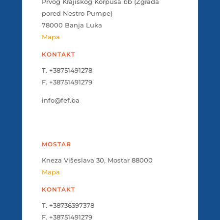
Prvog Krajiškog Korpusa bb (Zgrada
pored Nestro Pumpe)
78000 Banja Luka
Mapa
KONTAKT
T. +38751491278
F. +38751491279
info@fef.ba
MOSTAR
Kneza Višeslava 30, Mostar 88000
Mapa
KONTAKT
T. +38736397378
F. +38751491279