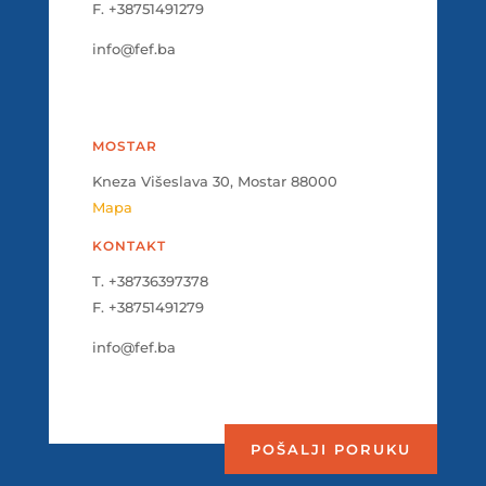
F. +38751491279
info@fef.ba
MOSTAR
Kneza Višeslava 30, Mostar 88000
Mapa
KONTAKT
T. +38736397378
F. +38751491279
info@fef.ba
POŠALJI PORUKU