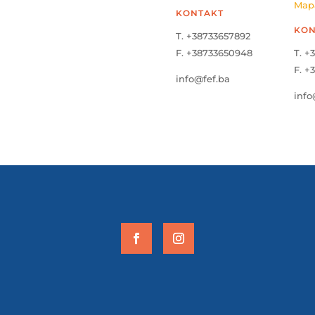
Map
KONTAKT
KON
T. +38733657892
F. +38733650948
T. +
F. +
info@fef.ba
info