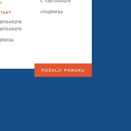
F. +38751491279
a
info@fef.ba
TAKT
38751491278
38751491279
@fef.ba
POŠALJI PORUKU