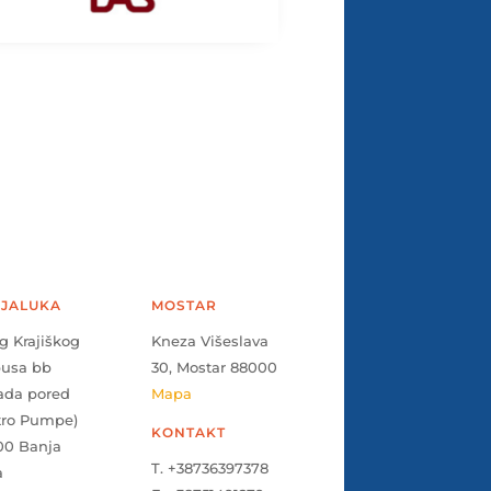
JALUKA
MOSTAR
g Krajiškog
Kneza Višeslava
pusa bb
30, Mostar 88000
ada pored
Mapa
tro Pumpe)
KONTAKT
00 Banja
T. +38736397378
a