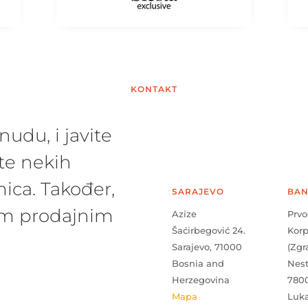
KONTAKT
udu, i javite
te nekih
ica. Također,
SARAJEVO
BAN
šim prodajnim
Azize
Prvo
Šaćirbegović 24.
Kor
Sarajevo, 71000
(Zgr
Bosnia and
Nes
Herzegovina
780
Mapa
Luk