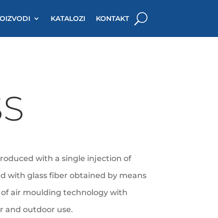
OIZVODI
KATALOZI
KONTAKT
SS
produced with a single injection of
d with glass fiber obtained by means
n of air moulding technology with
or and outdoor use.