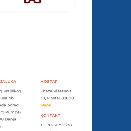
JALUKA
MOSTAR
g Krajiškog
Kneza Višeslava
pusa bb
30, Mostar 88000
ada pored
Mapa
tro Pumpe)
KONTAKT
00 Banja
T. +38736397378
a