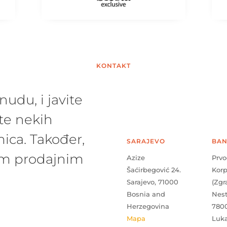
KONTAKT
udu, i javite
te nekih
ica. Također,
SARAJEVO
BAN
šim prodajnim
Azize
Prvo
Šaćirbegović 24.
Kor
Sarajevo, 71000
(Zgr
Bosnia and
Nes
Herzegovina
780
Mapa
Luk