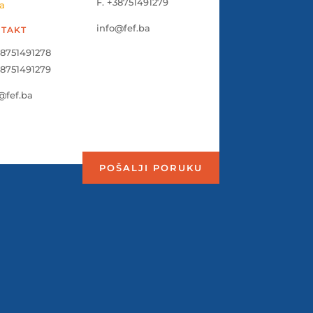
F. +38751491279
a
info@fef.ba
TAKT
38751491278
38751491279
@fef.ba
POŠALJI PORUKU