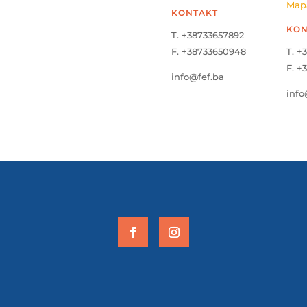
Map
KONTAKT
KON
T. +38733657892
F. +38733650948
T. +
F. +
info@fef.ba
info