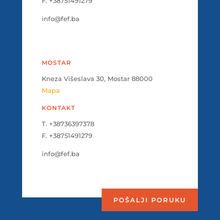
F. +38751491279
info@fef.ba
MOSTAR
Kneza Višeslava 30, Mostar 88000
Mapa
KONTAKT
T. +38736397378
F. +38751491279
info@fef.ba
POŠALJI PORUKU