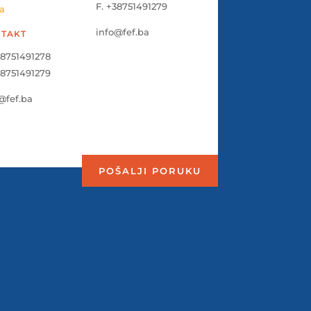
F. +38751491279
a
info@fef.ba
TAKT
38751491278
38751491279
@fef.ba
POŠALJI PORUKU