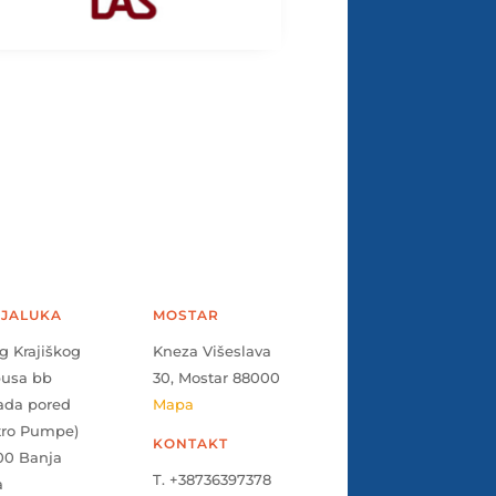
JALUKA
MOSTAR
g Krajiškog
Kneza Višeslava
pusa bb
30, Mostar 88000
ada pored
Mapa
tro Pumpe)
KONTAKT
00 Banja
T. +38736397378
a