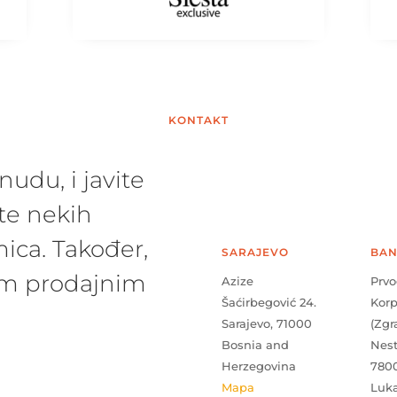
KONTAKT
udu, i javite
te nekih
ica. Također,
SARAJEVO
BAN
šim prodajnim
Azize
Prvo
Šaćirbegović 24.
Kor
Sarajevo, 71000
(Zgr
Bosnia and
Nes
Herzegovina
780
Mapa
Luk