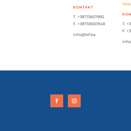
Map
KONTAKT
KON
T. +38733657892
F. +38733650948
T. +
F. +
info@fef.ba
info