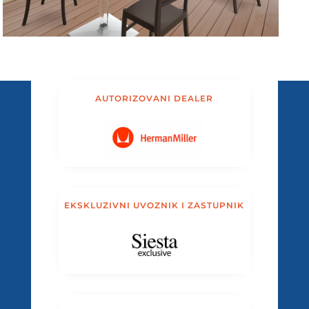
AUTORIZOVANI DEALER
EKSKLUZIVNI UVOZNIK I ZASTUPNIK